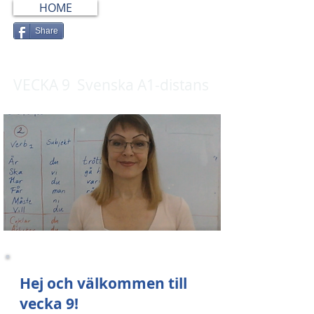
HOME
Share
VECKA 9 Svenska A1-distans
Hej och välkommen till
vecka 9!