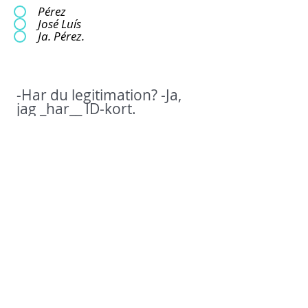
Pérez
José Luís
Ja. Pérez.
-Har du legitimation? -Ja,
jag _har__ ID-kort.
hämtar
får
har
-Du kan sitta i _väntrummet__
och fylla i den här
blanketten.
vardagsrummet
väntrummet
rummet