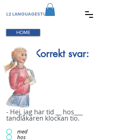
L2 LANGUAGESTUDIO
HOME
Korrekt svar:
- Hej, jag har tid __ hos___
tandläkaren klockan tio.
med
hos