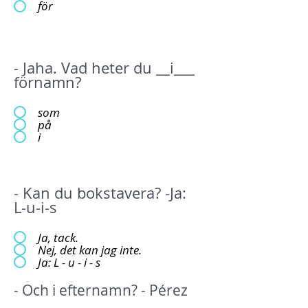
för
- Jaha. Vad heter du __i___
förnamn?
som
på
i
- Kan du bokstavera? -Ja:
L-u-i-s
Ja, tack.
Nej, det kan jag inte.
Ja: L - u - i - s
- Och i efternamn? - Pérez