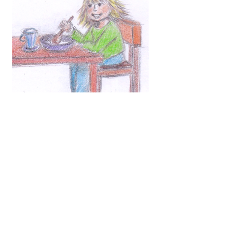
LEKER
Anna leker med
bilar.