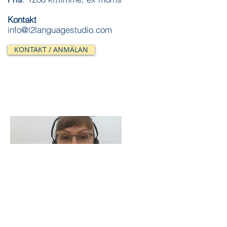
Kontakt
info@l2languagestudio.com
KONTAKT / ANMÄLAN
​Irene
-
legitimerad lärare i svenska som