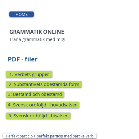
HOME
GRAMMATIK ONLINE
Träna grammatik med mig!
PDF - filer
1. Verbets grupper
2: Substantivets obestämda form
3: Bestämd och obestämd
4. Svensk ordföljd - huvudsatsen
5. Svensk ordföljd - bisatsen
Perfekt particip + perfekt particip med partikelverb