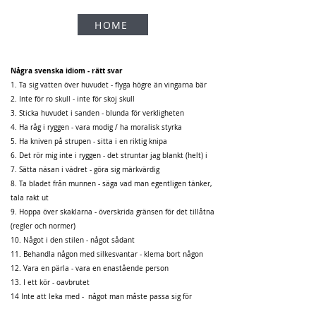
HOME
Några svenska idiom - rätt svar
1. Ta sig vatten över huvudet - flyga högre än vingarna bär
2. Inte för ro skull - inte för skoj skull
3. Sticka huvudet i sanden - blunda för verkligheten
4. Ha råg i ryggen - vara modig / ha moralisk styrka
5. Ha kniven på strupen - sitta i en riktig knipa
6. Det rör mig inte i ryggen - det struntar jag blankt (helt) i
7. Sätta näsan i vädret - göra sig märkvärdig
8. Ta bladet från munnen - säga vad man egentligen tänker,
tala rakt ut
9. Hoppa över skaklarna - överskrida gränsen för det tillåtna
(regler och normer)
10. Något i den stilen - något sådant
11. Behandla någon med silkesvantar - klema bort någon
12. Vara en pärla - vara en enastående person
13. I ett kör - oavbrutet
14 Inte att leka med - något man måste passa sig för