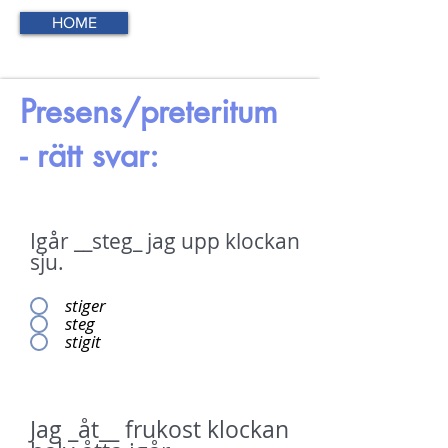
HOME
Presens/preteritum
- rätt svar:
Igår __steg_ jag upp klockan
sju.
stiger
steg
stigit
Jag _åt__ frukost klockan