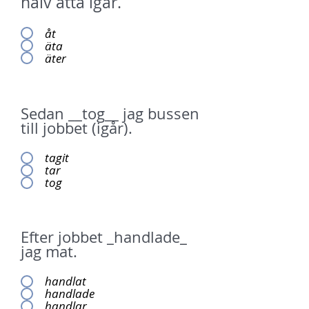
halv åtta igår.
åt
äta
äter
Sedan __tog__ jag bussen
till jobbet (igår).
tagit
tar
tog
Efter jobbet _handlade_
jag mat.
handlat
handlade
handlar