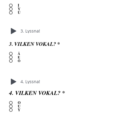
I
Y
U
3. Lyssna!
3. VILKEN VOKAL?
*
Ä
E
Ö
4. Lyssna!
4. VILKEN VOKAL?
*
O
U
Y