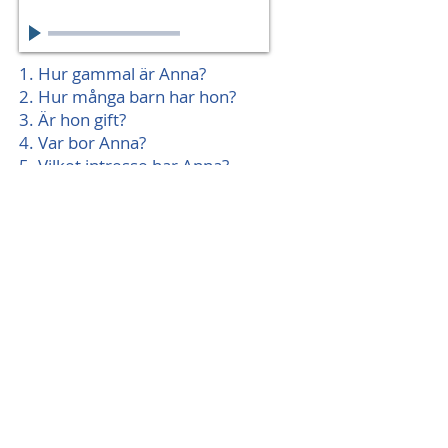
Unknown Artist
00:00
/
00:00
1. Hur gammal är Anna?
2. Hur många barn har hon?
3. Är hon gift?
4. Var bor Anna?
5. Vilket intresse har Anna?
Test1:5.3
Vad svarar du?
Trevligt att träffas!
Hur är läget?