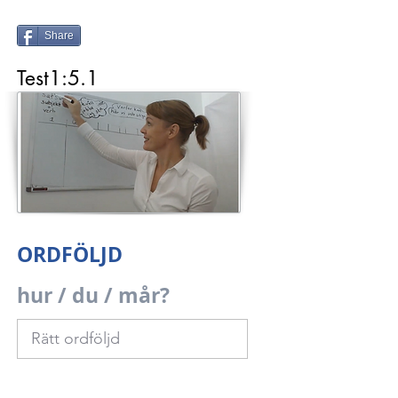
Share
Test1:5.1
ORDFÖLJD
hur / du / mår?