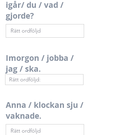
igår/ du / vad /
gjorde?
Imorgon / jobba /
jag / ska.
Anna / klockan sju /
vaknade.