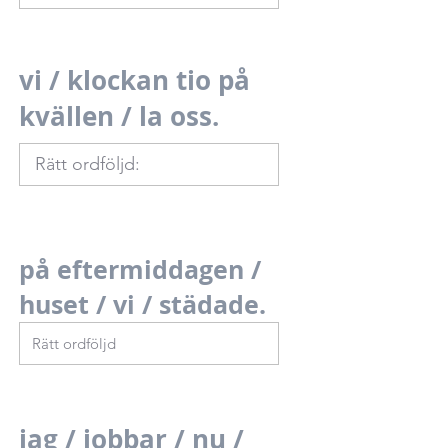
vi / klockan tio på
kvällen / la oss.
på eftermiddagen /
huset / vi / städade.
jag / jobbar / nu /