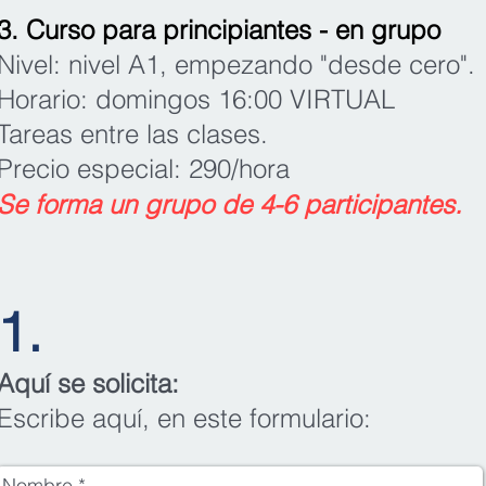
3. Curso para principiantes - en grupo
Nivel: nivel A1, e
mpezando "desde cero".
Horario: d
omi
ngos 16:00 VIRTUAL
Tareas entre las clases.
Precio especial: 290/hora
Se forma un grupo
de
4-6
parti
cipantes.
1.
Aquí se solicita:
Escribe a
quí, en este formulario: