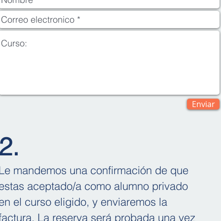
Enviar
2.
Le mande
mos una confirmación de que
estas aceptado/a como alumno pri
vado
en el curso eligido, y
enviaremos
la
factura. La reserva será probada una vez